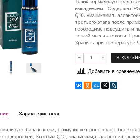
Тоник нормализует баланс 
выпадением. Содержит PSB
Q10, ниацинамид, аллантои
третьего этапа после прим
необходимо подсушить и на
легкий массаж головы. При
Хранить при температуре 
В КОРЗИ
Добавить в сравнение
ние
Характеристики
ормализует баланс кожи, стимулирует рост волос, боретс
ых водорослей, Коэнзим Q10, ниацинамид, аллантоин, осве