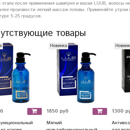
о этапа после применения шампуня и маски LUUB, волосы н
алее произвести легкий массаж головы. Применяйте утром 
туре 5-25 градусов.
утствующие товары
а
Новинка
Новинк
уб
1850 руб
1300 р
ункциональный
Мягкий
Антивоз
 на основе
мультифункциональный
для вол