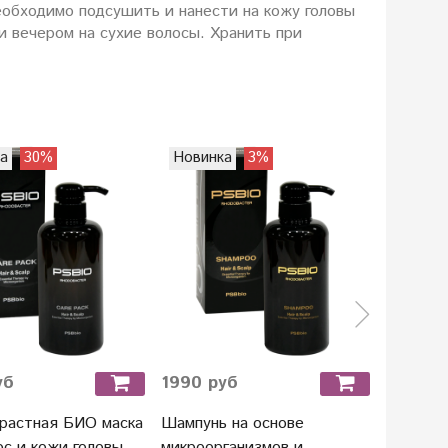
еобходимо подсушить и нанести на кожу головы
и вечером на сухие волосы. Хранить при
а
30%
Новинка
3%
Новин
уб
1990 руб
1400 р
растная БИО маска
Шампунь на основе
Масло д
ос и кожи головы
микроорганизмов и
травы R