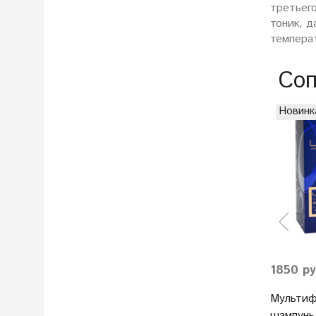
третьег
тоник, д
темпера
Соп
Новинк
1850 р
Мультиф
шампунь