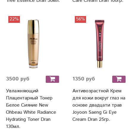
Tree Essence Dran 50мл.
Care Cream Dran 100гр.
22%
56%
3500 руб
1350 руб
Увлажняющий
Антивозрастной Крем
Плацентарный Тонер
для кожи вокруг глаз на
Белое Сияние New
основе двадцати трав
Ohbeau White Radiance
Joyoon Saeng Gi Eye
Hydrating Toner Dran
Cream Dran 25гр.
130мл.