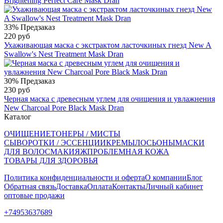
Brightening Perfect Care Mask Dran
33%
Предзаказ
220 руб
Ухаживающая маска с экстрактом ласточкиных гнезд New A
Swallow's Nest Treatment Mask Dran
30%
Предзаказ
230 руб
Черная маска с древесным углем для очищения и увлажнения
New Charcoal Pore Black Mask Dran
Каталог
ОЧИЩЕНИЕ
ТОНЕРЫ / МИСТЫ
СЫВОРОТКИ / ЭССЕНЦИИ
КРЕМЫ
ЛОСЬОНЫ
МАСКИ
ДЛЯ ВОЛОС
МАКИЯЖ
ПРОБЛЕМНАЯ КОЖА
ТОВАРЫ ДЛЯ ЗДОРОВЬЯ
Политика конфиденциальности и оферта
О компании
Блог
Обратная связь
Доставка
Оплата
Контакты
Личный кабинет
оптовые продажи
+74953637689