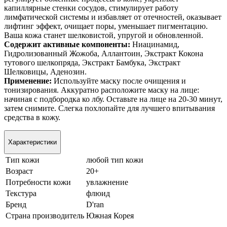
капиллярные стенки сосудов, стимулирует работу
лимфатической системы и избавляет от отечностей, оказывает
лифтинг эффект, очищает поры, уменьшает пигментацию.
Ваша кожа станет шелковистой, упругой и обновленной.
Содержит активные компоненты:
Ниацинамид,
Гидролизованный Жожоба, Аллантоин, Экстракт Кокона
тутового шелкопряда, Экстракт Бамбука, Экстракт
Шелковицы, Аденозин.
Применение:
Используйте маску после очищения и
тонизирования. Аккуратно расположите маску на лице:
начиная с подбородка ко лбу. Оставьте на лице на 20-30 минут,
затем снимите. Слегка похлопайте для лучшего впитывания
средства в кожу.
Характеристики
Тип кожи
любой тип кожи
Возраст
20+
Потребности кожи
увлажнение
Текстура
флюид
Бренд
D'ran
Страна производитель
Южная Корея