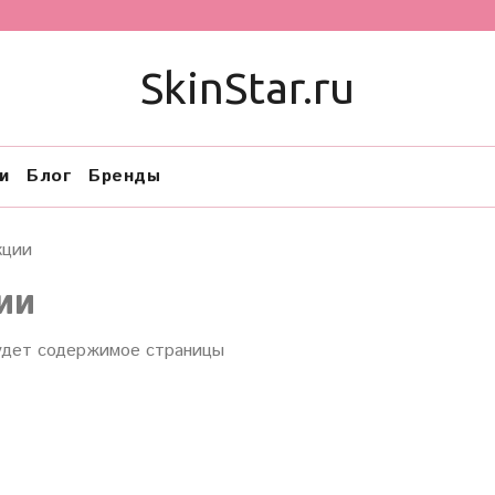
SkinStar.ru
и
Блог
Бренды
кции
ии
удет содержимое страницы