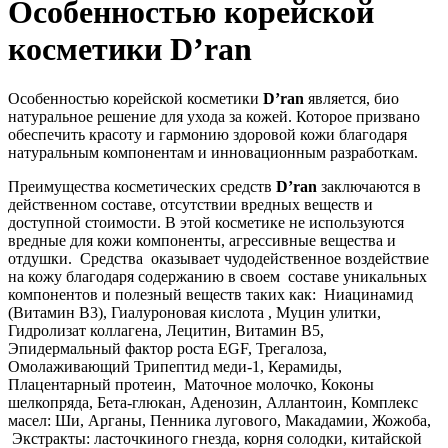
Особенностью корейской
косметики D’ran
Особенностью корейской косметики
D
’
ran
является, био
натуральное решение для ухода за кожей. Которое призвано
обеспечить красоту и гармонию здоровой кожи благодаря
натуральным компонентам и инновационным разработкам.
Преимущества косметических средств
D
’
ran
заключаются в
действенном составе, отсутствии вредных веществ и
доступной стоимости. В этой косметике не используются
вредные для кожи компоненты, агрессивные вещества и
отдушки. Средства оказывает чудодейственное воздействие
на кожу благодаря содержанию в своем составе уникальных
компонентов и полезный веществ таких как: Ниацинамид
(Витамин В3), Гиалуроновая кислота , Муцин улитки,
Гидролизат коллагена, Лецитин, Витамин В5,
Эпидермальный фактор роста EGF, Трегалоза,
Омолаживающий Трипептид меди-1, Керамиды,
Плацентарный протеин, Маточное молочко, Коконы
шелкопряда, Бета-глюкан, Аденозин, Аллантоин, Комплекс
масел: Ши, Арганы, Пенника лугового, Макадамии, Жожоба,
Экстракты: ласточкиного гнезда, корня солодки, китайской