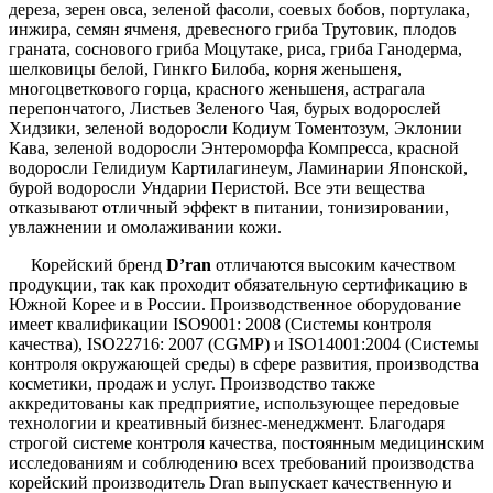
дереза, зерен овса, зеленой фасоли, соевых бобов, портулака,
инжира, семян ячменя, древесного гриба Трутовик, плодов
граната, соснового гриба Моцутаке, риса, гриба Ганодерма,
шелковицы белой, Гинкго Билоба, корня женьшеня,
многоцветкового горца, красного женьшеня, астрагала
перепончатого, Листьев Зеленого Чая, бурых водорослей
Хидзики, зеленой водоросли Кодиум Томентозум, Эклонии
Кава, зеленой водоросли Энтероморфа Компресса, красной
водоросли Гелидиум Картилагинеум, Ламинарии Японской,
бурой водоросли Ундарии Перистой. Все эти вещества
отказывают отличный эффект в питании, тонизировании,
увлажнении и омолаживании кожи.
Корейский бренд
D
’
ran
отличаются высоким качеством
продукции, так как проходит обязательную сертификацию в
Южной Корее и в России. Производственное оборудование
имеет квалификации ISO9001: 2008 (Системы контроля
качества), ISO22716: 2007 (CGMP) и ISO14001:2004 (Системы
контроля окружающей среды) в сфере развития, производства
косметики, продаж и услуг. Производство также
аккредитованы как предприятие, использующее передовые
технологии и креативный бизнес-менеджмент. Благодаря
строгой системе контроля качества, постоянным медицинским
исследованиям и соблюдению всех требований производства
корейский производитель Dran выпускает качественную и