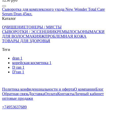
1250 руб
Сыворотка для комплексного ухода New Wonder Total Care
Serum Dran 45мл.
Каталог
ОЧИЩЕНИЕ
ТОНЕРЫ / МИСТЫ
СЫВОРОТКИ / ЭССЕНЦИИ
КРЕМЫ
ЛОСЬОНЫ
МАСКИ
ДЛЯ ВОЛОС
МАКИЯЖ
ПРОБЛЕМНАЯ КОЖА
ТОВАРЫ ДЛЯ ЗДОРОВЬЯ
Теги
dran
1
корейская косметика
1
D ran
1
D'ran
1
Политика конфиденциальности и оферта
О компании
Блог
Обратная связь
Доставка
Оплата
Контакты
Личный кабинет
оптовые продажи
+74953637689